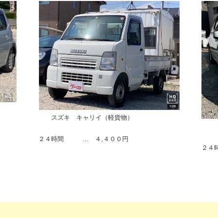
スズキ キャリイ（軽貨物）
日産
２４時間 ... ４,４００円
２４