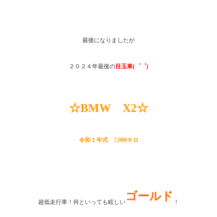
最後になりましたが
２０２４年最後の
目玉車(゜゜)
☆BMW X2☆
令和１年式 7,000キロ
ゴールド
超低走行車！何といっても眩しい
！