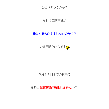
なぜバタつくのか？
それは自動車税が
発生するのか！？しないのか！？
の瀬戸際だからです
３月３１日までの抹消で
５月の
自動車税が発生しません
!(^^)!