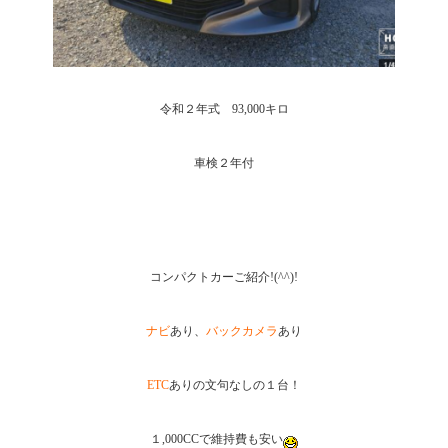
令和２年式 93,000キロ
車検２年付
コンパクトカーご紹介!(^^)!
ナビ
あり、
バックカメラ
あり
ETC
ありの文句なしの１台！
１,000CCで維持費も安い