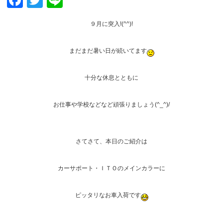
Facebook
Twitter
Line
９月に突入!(^^)!
まだまだ暑い日が続いてます
十分な休息とともに
お仕事や学校などなど頑張りましょう(^_^)/
さてさて、本日のご紹介は
カーサポート・ＩＴＯのメインカラーに
ピッタリなお車入荷です